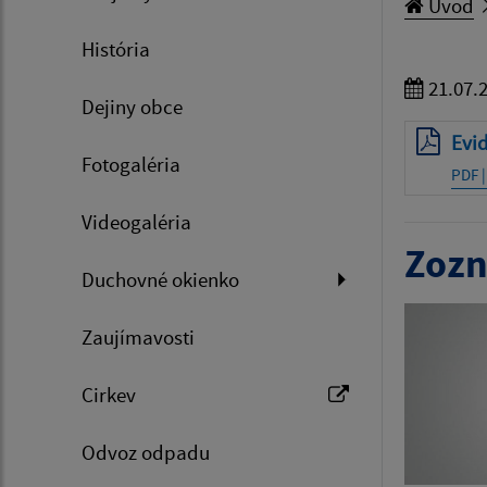
Úvod
História
21.07.
Dejiny obce
Evid
Fotogaléria
PDF |
Videogaléria
Zozn
Duchovné okienko
Zaujímavosti
Cirkev
Odvoz odpadu