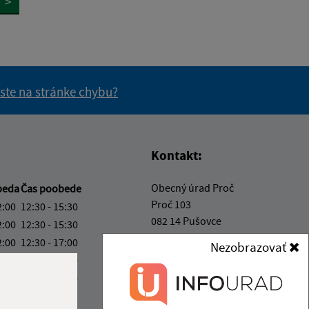
>
 ste na stránke chybu?
vás užitočné?
e pre vás užitočné?
Kontakt:
Obecný úrad Proč
beda
Čas poobede
Proč 103
2:00
12:30 - 15:30
082 14 Pušovce
2:00
12:30 - 15:30
2:00
12:30 - 17:00
Nezobrazovať
info@proc.sk
2:00
12:30 - 15:30
+421 517 997 718
2:00
12:30 - 14:30
IČO: 00690601
ka:
12:00 - 12:30