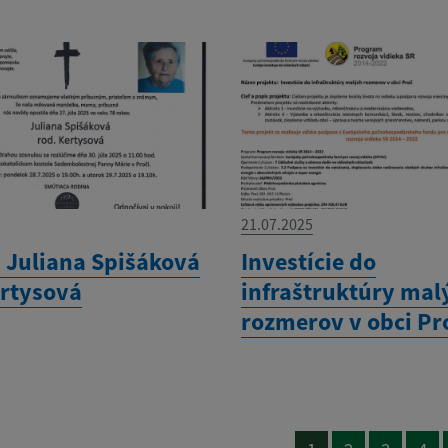
21.07.2025
 Juliana Spišáková
Investície do
ertysová
infraštruktúry maly
rozmerov v obci Pr