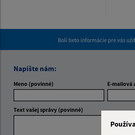
Boli tieto informácie pre vás už
Napíšte nám:
Meno (povinné)
E-mailová 
Text vašej správy (povinné)
Použív