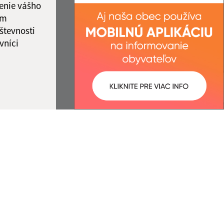
enie vášho
ám
števnosti
vníci