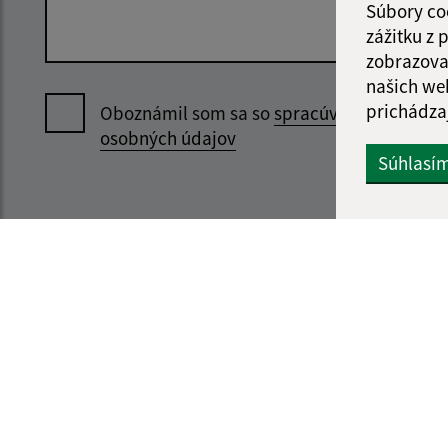
Súbory co
zážitku z
zobrazova
našich we
prichádza
Oboznámil som sa so
spracúvaním
osobných údajov
Súhlasí