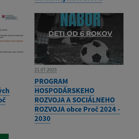
21.07.2025
PROGRAM
́ch
HOSPODÁRSKEHO
oč
ROZVOJA A SOCIÁLNEHO
ROZVOJA obce Proč 2024 -
2030