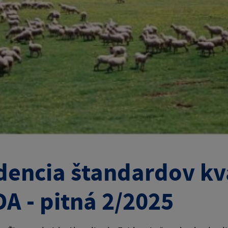
dencia štandardov kva
A - pitná 2/2025