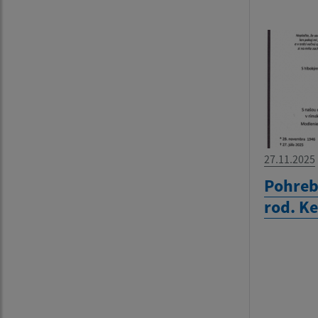
27.11.2025
Pohreb
rod. K