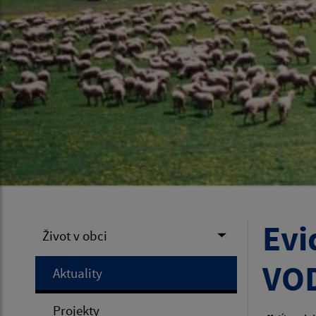
Evi
Život v obci
VOD
Aktuality
Projekty