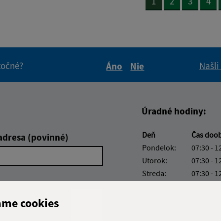
1
2
3
4
itočné?
Našli
Áno
Nie
Boli tieto informácie pre 
Boli tieto informáci
Úradné hodiny:
Deň
Čas doo
adresa (povinné)
Pondelok:
07:30 - 1
Utorok:
07:30 - 1
Streda:
07:30 - 1
Štvrtok:
07:30 - 1
Piatok:
07:30 - 1
ame cookies
Obedňajšia prestáv