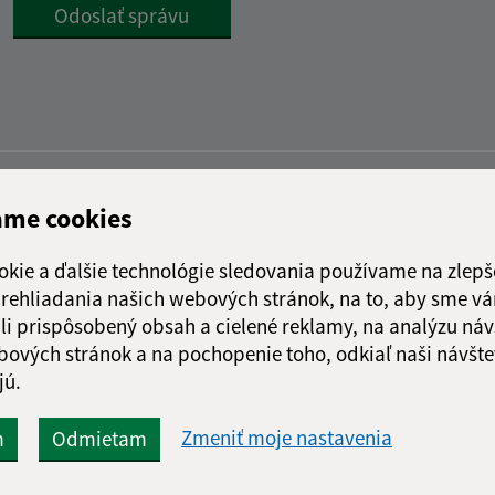
Google reCaptcha Response
Odoslať správu
ame cookies
okie a ďalšie technológie sledovania používame na zlepš
 prehliadania našich webových stránok, na to, aby sme v
li prispôsobený obsah a cielené reklamy, na analýzu náv
bových stránok a na pochopenie toho, odkiaľ naši návšte
jú.
Zmeniť moje nastavenia
m
Odmietam