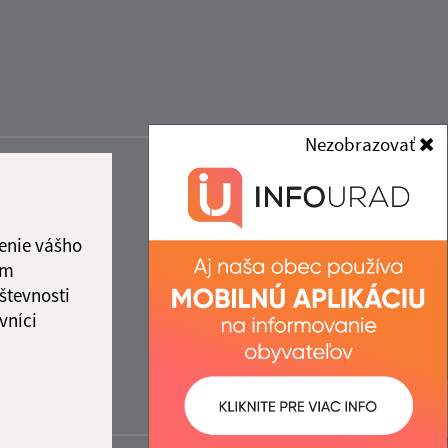
Nezobrazovať
enie vášho
ám
števnosti
vníci