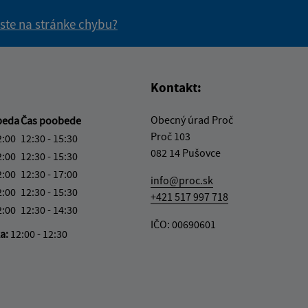
 ste na stránke chybu?
vás užitočné?
e pre vás užitočné?
Kontakt:
Obecný úrad Proč
beda
Čas poobede
Proč 103
2:00
12:30 - 15:30
082 14 Pušovce
2:00
12:30 - 15:30
2:00
12:30 - 17:00
info@proc.sk
2:00
12:30 - 15:30
+421 517 997 718
2:00
12:30 - 14:30
IČO: 00690601
ka:
12:00 - 12:30