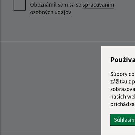
Oboznámil som sa so
spracúvaním
osobných údajov
Použív
Súbory co
zážitku z
zobrazova
našich we
prichádza
Súhlasí