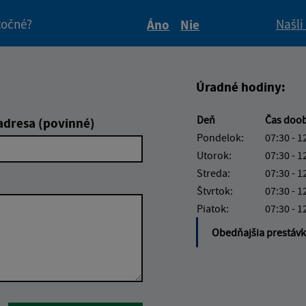
itočné?
Našli
Áno
Nie
Boli tieto informácie pre 
Boli tieto informáci
Úradné hodiny:
Deň
Čas doo
adresa (povinné)
Pondelok:
07:30 - 1
Utorok:
07:30 - 1
Streda:
07:30 - 1
Štvrtok:
07:30 - 1
Piatok:
07:30 - 1
Obedňajšia prestáv