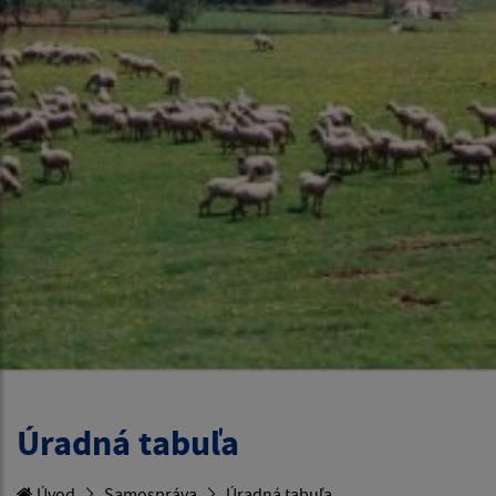
Úradná tabuľa
Úvod
Samospráva
Úradná tabuľa