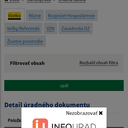
Všetko
Rôzne
Rozpočet-Hospodárenie
Voľby/Referendá
VZN
Zasadnutia OZ
Životné prostredie
Filtrovať obsah
Rozbaliť obsah filtra
Názov:
späť
Popis:
Detail úradného dokumentu
Dátum zverejnenia od:
Nezobrazovať
Položka
Informácia