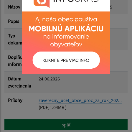
Dátum zverejnenia do:
Názov
Záverečný účet obce Proč za rok 2025
Popis
Filtrovať
Reset
Typ
Rôzne
dokumentu
Doplňujúce
informácie
Dátum
24.06.2026
zverejnenia
Prílohy
zaverecny_ucet_obce_proc_za_rok_202...
(PDF, 1.04MB )
späť