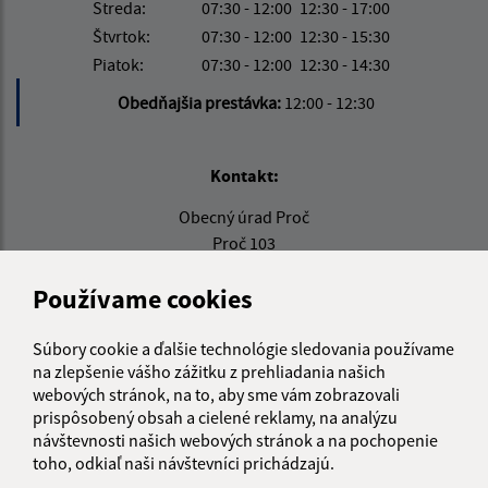
Streda:
07:30 - 12:00
12:30 - 17:00
Štvrtok:
07:30 - 12:00
12:30 - 15:30
Piatok:
07:30 - 12:00
12:30 - 14:30
Obedňajšia prestávka:
12:00 - 12:30
Kontakt:
Obecný úrad Proč
Proč 103
082 14 Pušovce
Používame cookies
info@proc.sk
+421 517 997 718
Súbory cookie a ďalšie technológie sledovania používame
na zlepšenie vášho zážitku z prehliadania našich
IČO: 00690601
webových stránok, na to, aby sme vám zobrazovali
prispôsobený obsah a cielené reklamy, na analýzu
návštevnosti našich webových stránok a na pochopenie
toho, odkiaľ naši návštevníci prichádzajú.