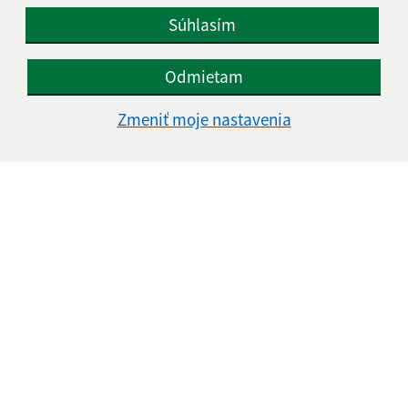
Súhlasím
Odmietam
Zmeniť moje nastavenia
Informácie o stránke:
Vyhlásenie o prístupnosti
Autorské práva
Ochrana osobných údajov
Navigácia:
Vytlačiť aktuálnu stránku