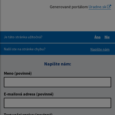
Generované portálom
Uradne.sk
Je táto stránka užitočná?
Áno
Nie
Boli tieto 
Boli 
Našli ste na stránke chybu?
Napíšte nám
Napíšte nám:
Meno (povinné)
E-mailová adresa (povinné)
Text vašej správy (povinné)