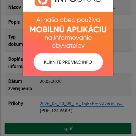
Dátum zverejnenia do:
Názov
Záverečný účet obce Proč za rok 2025
Popis
Filtrovať
Reset
Typ
Rozpočet-Hospodárenie
dokumentu
Doplňujúce
informácie
Dátum
20.05.2026
zverejnenia
Prílohy
2026_05_20_09_16_15jkxPe--zaverecny...
(PDF, 124.66KB )
späť