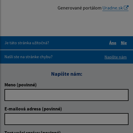
Generované portálom
Uradne.sk
Je táto stránka užitočná?
Áno
Nie
Boli tieto 
Boli 
Našli ste na stránke chybu?
Napíšte nám
Napíšte nám:
Meno (povinné)
E-mailová adresa (povinné)
Text vašej správy (povinné)