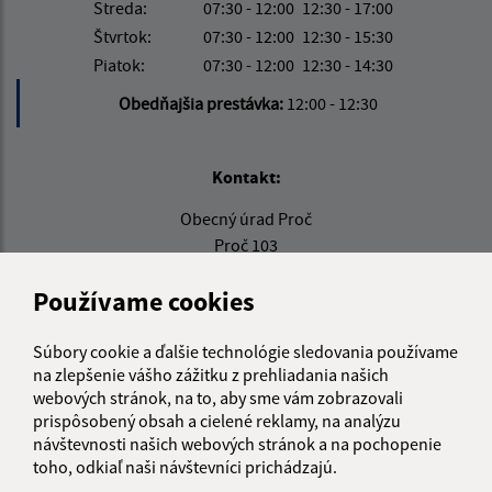
Streda:
07:30 - 12:00
12:30 - 17:00
Štvrtok:
07:30 - 12:00
12:30 - 15:30
Piatok:
07:30 - 12:00
12:30 - 14:30
Obedňajšia prestávka:
12:00 - 12:30
Kontakt:
Obecný úrad Proč
Proč 103
082 14 Pušovce
Používame cookies
info@proc.sk
+421 517 997 718
Súbory cookie a ďalšie technológie sledovania používame
na zlepšenie vášho zážitku z prehliadania našich
IČO: 00690601
webových stránok, na to, aby sme vám zobrazovali
prispôsobený obsah a cielené reklamy, na analýzu
návštevnosti našich webových stránok a na pochopenie
toho, odkiaľ naši návštevníci prichádzajú.