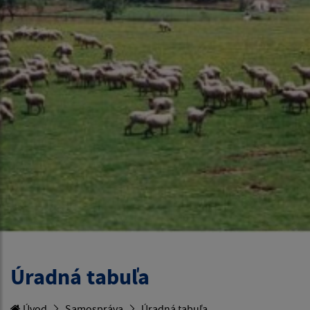
Úradná tabuľa
Úvod
Samospráva
Úradná tabuľa