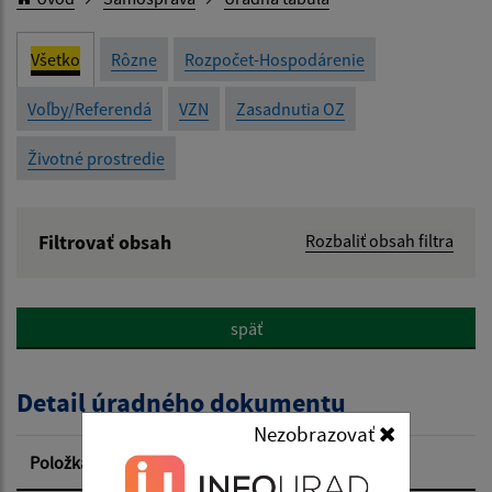
Všetko
Rôzne
Rozpočet-Hospodárenie
Voľby/Referendá
VZN
Zasadnutia OZ
Životné prostredie
Filtrovať obsah
Rozbaliť obsah filtra
Názov:
späť
Popis:
Detail úradného dokumentu
Dátum zverejnenia od:
Nezobrazovať
Položka
Informácia