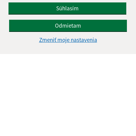
Súhlasím
Odmietam
Zmeniť moje nastavenia
Informácie o stránke:
Vyhlásenie o prístupnosti
Autorské práva
Ochrana osobných údajov
Navigácia:
Vytlačiť aktuálnu stránku